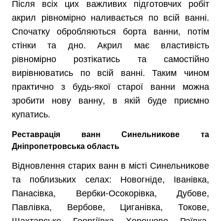
Після всіх цих важливих підготовчих робіт
акрил рівномірно наливається по всій ванні.
Спочатку обробляються борта ванни, потім
стінки та дно. Акрил має властивість
рівномірно розтікатись та самостійно
вирівнюватись по всій ванні. Таким чином
практично з будь-якої старої ванни можна
зробити нову ванну, в якій буде приємно
купатись.
Реставрація ванн Синельникове та
Дніпропетровська область
Відновлення старих ванн в місті Синельникове
та поблизьких селах: Новогніде, Іванівка,
Панасівка, Вербки-Осокорівка, Дубове,
Павлівка, Вербове, Циганівка, Токове,
Шахтарське, Георгіївка, Хорошеве, Раївка,