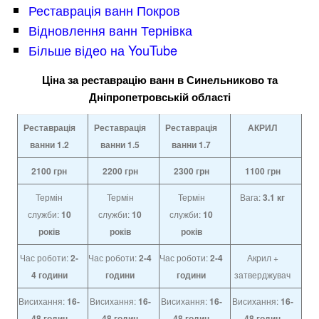
Реставрація ванн Покров
Відновлення ванн Тернівка
Більше відео на YouTube
Ціна за реставрацію ванн в Синельниково та
Дніпропетровській області
Реставрація
Реставрація
Реставрація
АКРИЛ
ванни 1.2
ванни
1.5
ванни
1.7
2100
грн
2200
грн
2300
грн
1100
грн
Термін
Термін
Термін
Вага:
3.1 кг
служби:
10
служби:
10
служби:
10
років
років
років
Час роботи:
2-
Час роботи:
2-4
Час роботи:
2-4
Акрил +
4
години
години
години
затверджувач
Висихання:
16-
Висихання:
16-
Висихання:
16-
Висихання:
16-
48 годин
48 годин
48 годин
48 годин