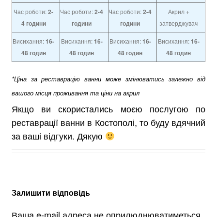
Час роботи:
2-
Час роботи:
2-4
Час роботи:
2-4
Акрил +
4
години
години
години
затверджувач
Висихання:
16-
Висихання:
16-
Висихання:
16-
Висихання:
16-
48 годин
48 годин
48 годин
48 годин
*Ціна за реставрацію ванни може змінюватись залежно від
вашого місця проживання та ціни на акрил
Якщо ви скористались моєю послугою по
реставрації ванни в Костополі, то буду вдячний
за ваші відгуки. Дякую
Залишити відповідь
Ваша e-mail адреса не оприлюднюватиметься.