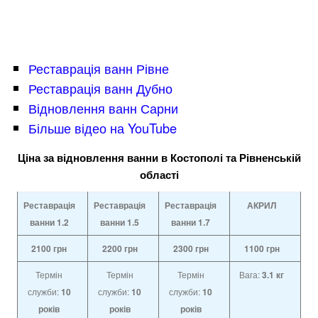
Реставрація ванн Рівне
Реставрація ванн Дубно
Відновлення ванн Сарни
Більше відео на YouTube
Ціна за відновлення ванни в Костополі та Рівненській
області
Реставрація
Реставрація
Реставрація
АКРИЛ
ванни 1.2
ванни
1.5
ванни
1.7
2100
грн
2200
грн
2300
грн
1100
грн
Термін
Термін
Термін
Вага:
3.1 кг
служби:
10
служби:
10
служби:
10
років
років
років