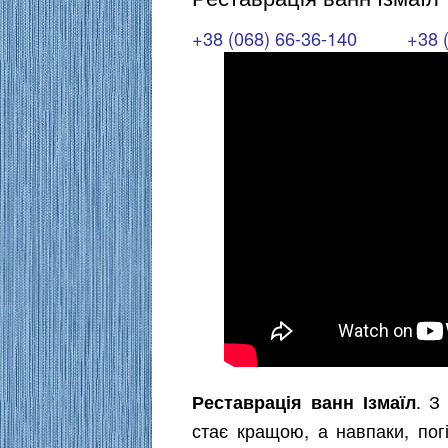
+38 (068) 66-36-140
+38 
. З
Реставрація ванн Ізмаїл
стає кращою, а навпаки, пог