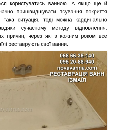
ться користуватись ванною. А якщо ще й
начно пришвидшувати псування покриття
 така ситуація, тоді можна кардинально
вдяки сучасному методу відновлення.
их причин, через які з кожним роком все
їлі реставрують свої ванни.