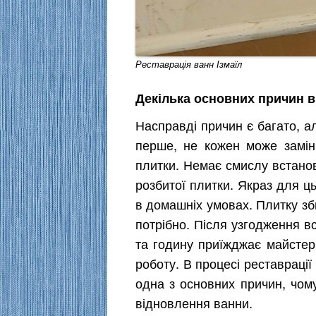
Реставрація ванн Ізмаїл
Декілька основних причин в
Насправді причин є багато, ал
перше, не кожен може замін
плитки. Немає смислу встано
розбитої плитки. Якраз для ц
в домашніх умовах. Плитку зб
потрібно. Після узгодження в
та годину приїжджає майстер,
роботу. В процесі реставрації
одна з основних причин, чом
відновлення ванни.