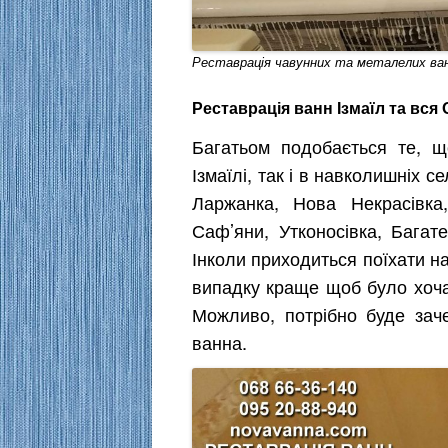
Реставрація чавунних та металелих ванн
Реставрація ванн Ізмаїл та вся
Багатьом подобається те, 
Ізмаїлі, так і в навколишніх 
Ларжанка, Нова Некрасівка
Саф’яни, Утконосівка, Багате
Інколи приходиться поїхати на
випадку краще щоб було хоча
Можливо, потрібно буде зач
ванна.