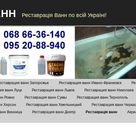
АНН
Реставрація Ванн по всій Україні!
Skip to content
еставрация ванн Запорожье
Реставрация ванн Ивано-Франковск
Ре
ия ванн Луцк
Реставрация ванн Львов
Реставрация ванн Николаев
нн Ровно
Реставрация ванн Сумы
Реставрация ванн Тернополь
нн Херсон
Реставрация ванн Хмельницкий
Реставрация ванн Черка
ванн Винница
Реставрация ванн Днепр
Реставрація ванн
Акри