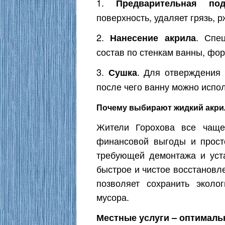
1.
Предварительная под
поверхность, удаляет грязь, 
2.
. Спе
Нанесение акрила
состав по стенкам ванны, фо
3.
. Для отверждения 
Сушка
после чего ванну можно испол
Почему выбирают жидкий акрил
Жители Горохова все чаще
финансовой выгоды и прост
требующей демонтажа и уста
быстрое и чистое восстановле
позволяет сохранить эколо
мусора.
Местные услуги – оптимал