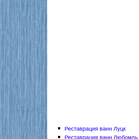
Реставрация ванн Луцк
Реставрация ванн Любомль