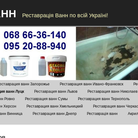
АНН
Реставрація Ванн по всій Україні!
Skip to content
еставрация ванн Запорожье
Реставрация ванн Ивано-Франковск
Ре
ия ванн Луцк
Реставрация ванн Львов
Реставрация ванн Николаев
нн Ровно
Реставрация ванн Сумы
Реставрация ванн Тернополь
нн Херсон
Реставрация ванн Хмельницкий
Реставрация ванн Черка
ванн Винница
Реставрация ванн Днепр
Реставрація ванн
Акрил
ов