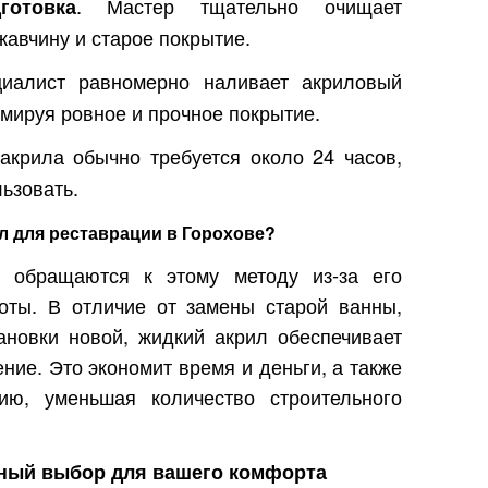
. Мастер тщательно очищает
готовка
ржавчину и старое покрытие.
циалист равномерно наливает акриловый
рмируя ровное и прочное покрытие.
акрила обычно требуется около 24 часов,
ьзовать.
 для реставрации в Горохове?
 обращаются к этому методу из-за его
оты. В отличие от замены старой ванны,
новки новой, жидкий акрил обеспечивает
ние. Это экономит время и деньги, а также
гию, уменьшая количество строительного
ьный выбор для вашего комфорта