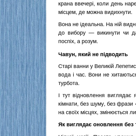
крана ввечері, коли день наре
місцем, де можна видихнути.
Вона не ідеальна. На ній видн
до вибору — викинути чи д
поспіх, а розум.
Чавун, який не підводить
Старі ванни у Великій Лепетис
вода і час. Вони не хитаютьс
турбота.
І тут відновлення виглядає 
кімнати, без шуму, без фрази
на своїх місцях, змінюється л
Як виглядає оновлення без 