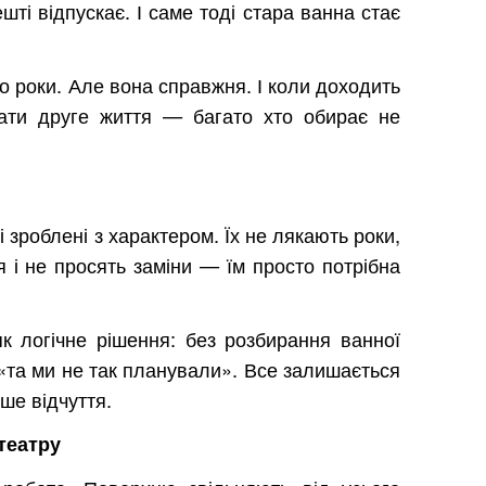
шті відпускає. І саме тоді стара ванна стає
о роки. Але вона справжня. І коли доходить
ати друге життя — багато хто обирає не
і зроблені з характером. Їх не лякають роки,
я і не просять заміни — їм просто потрібна
як логічне рішення: без розбирання ванної
 «та ми не так планували». Все залишається
ише відчуття.
театру