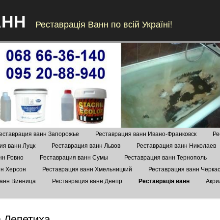
АНН
Реставрація Ванн по всій Україні!
Skip to content
еставрация ванн Запорожье
Реставрация ванн Ивано-Франковск
Ре
ия ванн Луцк
Реставрация ванн Львов
Реставрация ванн Николаев
нн Ровно
Реставрация ванн Сумы
Реставрация ванн Тернополь
нн Херсон
Реставрация ванн Хмельницкий
Реставрация ванн Черка
ванн Винница
Реставрация ванн Днепр
Реставрація ванн
Акри
а Лепетиха