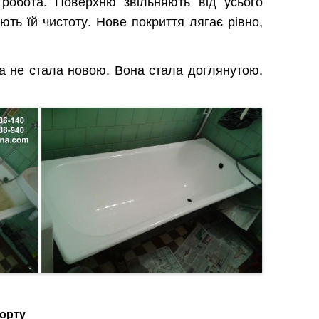
 робота. Поверхню звільняють від усього
ють їй чистоту. Нове покриття лягає рівно,
на не стала новою. Вона стала доглянутою.
форту