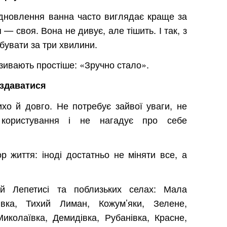
ідновлення ванна часто виглядає краще за
 — своя. Вона не дивує, але тішить. І так, з
бувати за три хвилини.
називають простіше: «Зручно стало».
 здаватися
хо й довго. Не потребує зайвої уваги, не
користування і не нагадує про себе
р життя: іноді достатньо не міняти все, а
ій Лепетисі та поблизьких селах: Мала
рівка, Тихий Лиман, Кожум’яки, Зелене,
Миколаївка, Демидівка, Рубанівка, Красне,