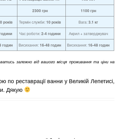
2300
грн
1100
грн
0 років
Термін служби:
10 років
Вага:
3.1 кг
години
Час роботи:
2-4
години
Акрил + затверджувач
8 годин
Висихання:
16-48 годин
Висихання:
16-48 годин
юватись залежно від вашого місця проживання та ціни на
ю по реставрації ванни у Великій Лепетисі,
ки. Дякую