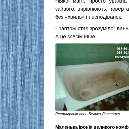
Ніякої магії. Просто уважна
зайвого, вирівнюють, поверта
без «хвиль» і несподіванок.
І раптом стає зрозуміло: ван
А це зовсім інше.
Реставрація ванн Велика Лепетиха
Маленька іронія великого ком