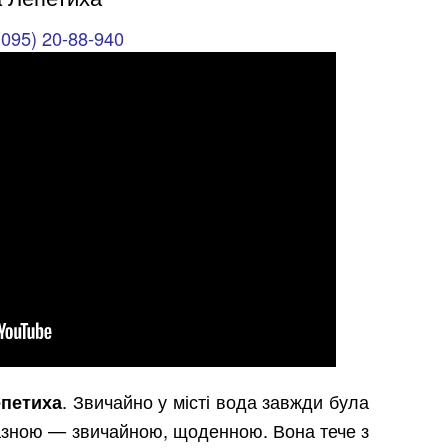
(095) 20-88-940
. Звичайно у місті вода завжди була
епетиха
азною — звичайною, щоденною. Вона тече з