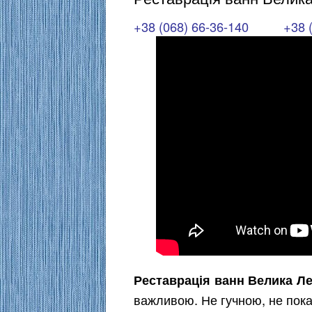
+38 (068) 66-36-140
+38 
Реставрація ванн Велика Л
важливою. Не гучною, не пок