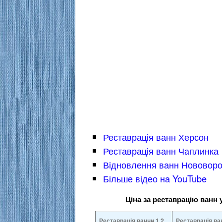
Реставрація ванн Херсон
Реставрація ванн Чаплинка
Відновлення ванн Нововор
Більше відео на YouTube
Ціна за реставрацію ванн 
Реставрація ванни 1.2
Реставрація ва