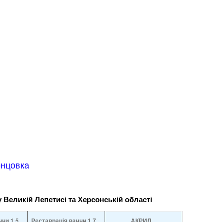
онцовка
у Великій Лепетисі та Херсонській області
нни
1.5
Реставрація ванни
1.7
АКРИЛ