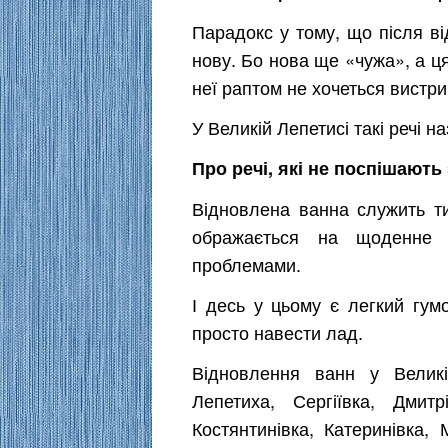
Парадокс у тому, що після в
нову. Бо нова ще «чужа», а ця
неї раптом не хочеться вистри
У Великій Лепетисі такі речі 
Про речі, які не поспішають
Відновлена ванна служить ти
ображається на щоденне 
проблемами.
І десь у цьому є легкий гумо
просто навести лад.
Відновлення ванн у Велик
Лепетиха, Сергіївка, Дмит
Костянтинівка, Катеринівка, 