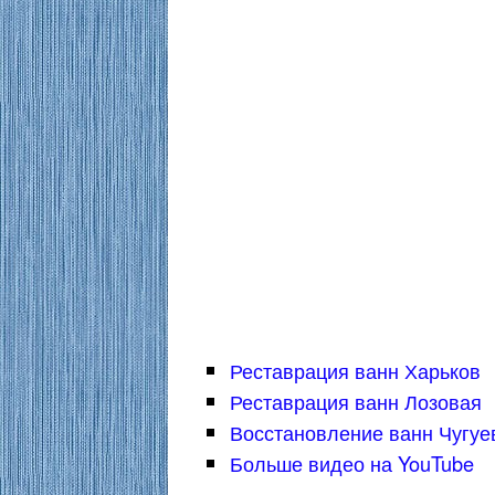
Реставрация ванн Харьков
Реставрация ванн Лозовая
Восстановление ванн Чугуе
Больше видео на YouTube