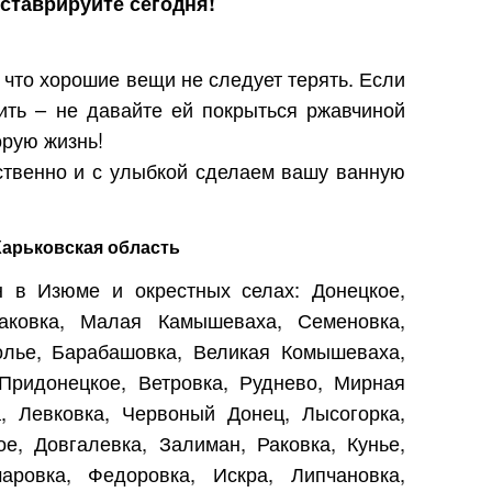
ставрируйте сегодня!
что хорошие вещи не следует терять. Если
ть – не давайте ей покрыться ржавчиной
орую жизнь!
ственно и с улыбкой сделаем вашу ванную
Харьковская область
н в Изюме и окрестных селах: Донецкое,
паковка, Малая Камышеваха, Семеновка,
олье, Барабашовка, Великая Комышеваха,
Придонецкое, Ветровка, Руднево, Мирная
, Левковка, Червоный Донец, Лысогорка,
е, Довгалевка, Залиман, Раковка, Кунье,
аровка, Федоровка, Искра, Липчановка,