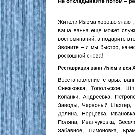
Не откладывайте потом – ре
Жители Изюма хорошо знают, 
ваша ванна еще может служи
воспоминаний, а подарите вт
Звоните – и мы быстро, каче
роскошной снова!
Реставрация ванн Изюм и вся 
Восстановление старых ван
Снежковка, Топольское, Ш
Копанки, Андреевка, Петроп
Заводы, Червоный Шахтер, 
Долина, Норцовка, Ивановка
Поляна, Иванчуковка, Весело
Забавное, Пимоновка, Крам