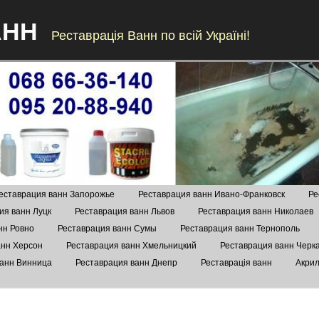
АНН
Реставрація Ванн по всій Україні!
Skip to content
еставрация ванн Запорожье
Реставрация ванн Ивано-Франковск
Ре
ия ванн Луцк
Реставрация ванн Львов
Реставрация ванн Николаев
нн Ровно
Реставрация ванн Сумы
Реставрация ванн Тернополь
анн Херсон
Реставрация ванн Хмельницкий
Реставрация ванн Черк
ванн Винница
Реставрация ванн Днепр
Реставрація ванн
Акрил