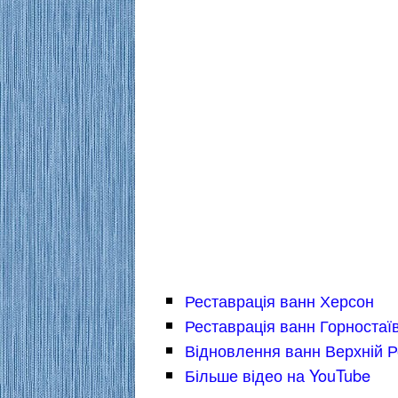
Реставрація ванн Херсон
Реставрація ванн Горностаї
Відновлення ванн Верхній Р
Більше відео на YouTube