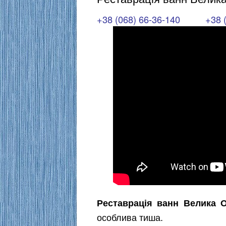
+38 (068) 66-36-140
+38 
Реставрація ванн Велика О
особлива тиша.