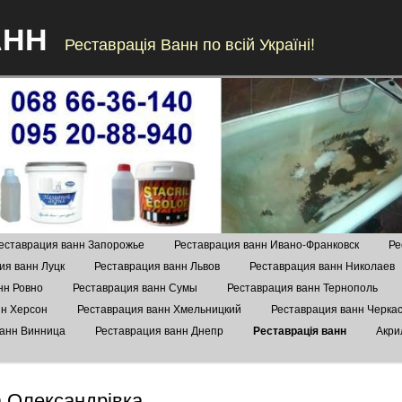
АНН
Реставрація Ванн по всій Україні!
Skip to content
еставрация ванн Запорожье
Реставрация ванн Ивано-Франковск
Ре
ия ванн Луцк
Реставрация ванн Львов
Реставрация ванн Николаев
нн Ровно
Реставрация ванн Сумы
Реставрация ванн Тернополь
нн Херсон
Реставрация ванн Хмельницкий
Реставрация ванн Черка
ванн Винница
Реставрация ванн Днепр
Реставрація ванн
Акри
а Олександрівка