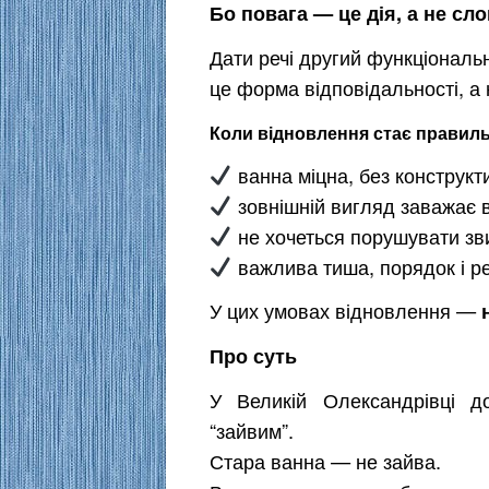
Бо повага — це дія, а не сл
Дати речі другий функціональ
це форма відповідальності, а 
Коли відновлення стає правил
ванна міцна, без конструк
зовнішній вигляд заважає в
не хочеться порушувати зв
важлива тиша, порядок і р
У цих умовах відновлення —
Про суть
У Великій Олександрівці д
“зайвим”.
Стара ванна — не зайва.