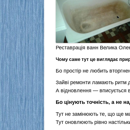
Реставрація ванн Велика Оле
Чому саме тут це виглядає при
Бо простір не любить вторгне
Зайві ремонти ламають ритм 
А відновлення — вписується в
Бо цінують точність, а не н
Тут не замінюють те, що ще м
Тут оновлюють рівно настільки