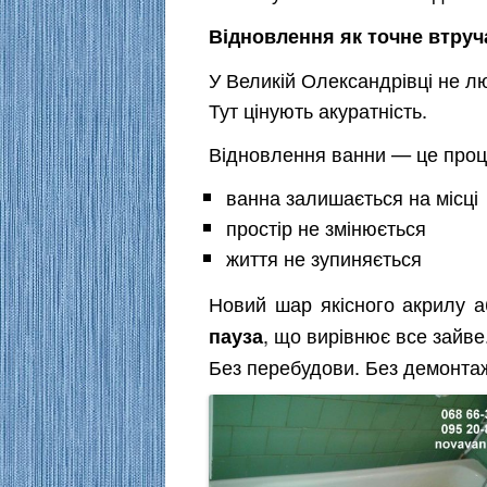
Відновлення як точне втру
У Великій Олександрівці не лю
Тут цінують акуратність.
Відновлення ванни — це проц
ванна залишається на місці
простір не змінюється
життя не зупиняється
Новий шар якісного акрилу а
, що вирівнює все зайве
пауза
Без перебудови. Без демонтажу