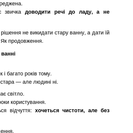
ереджена.
 є звичка
доводити речі до ладу, а не
рішення не викидати стару ванну, а дати їй
 Як продовження.
 ванні
 і багато років тому.
 стара — але людині ні.
ає світло.
роки користування.
ься відчуття:
хочеться чистоти, але без
лення.