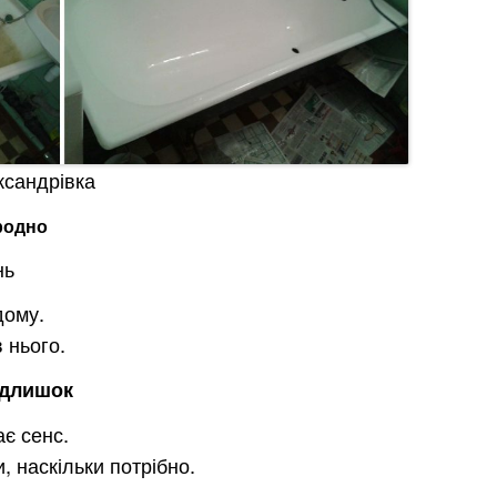
ксандрівка
родно
нь
дому.
 нього.
адлишок
ає сенс.
, наскільки потрібно.