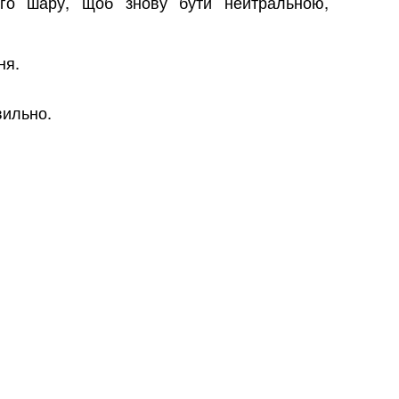
ого шару, щоб знову бути нейтральною,
ня.
вильно.