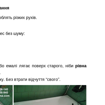
чання
блять різких рухів.
ес без шуму:
бо емалі лягає поверх старого, ніби
рівна
.
. Без втрати відчуття “свого”.