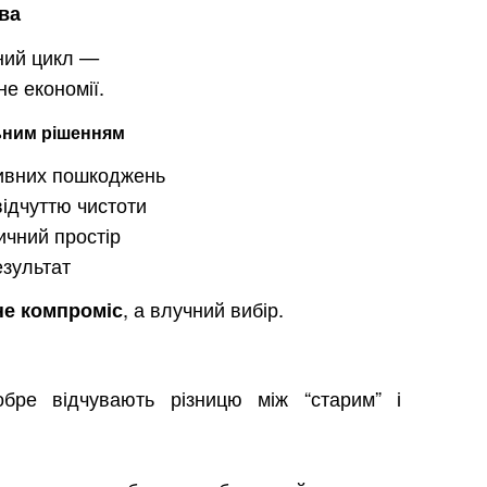
ова
ний цикл —
не економії.
ьним рішенням
тивних пошкоджень
ідчуттю чистоти
ичний простір
езультат
, а влучний вибір.
не компроміс
обре відчувають різницю між “старим” і