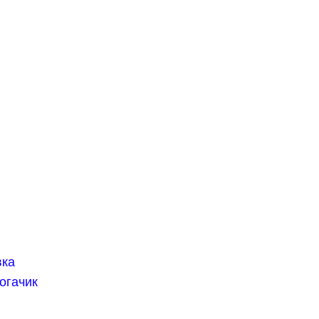
вка
огачик