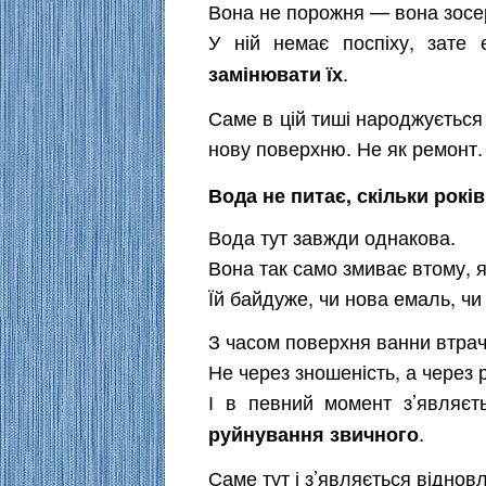
Вона не порожня — вона зос
У ній немає поспіху, зате
.
замінювати їх
Саме в цій тиші народжується 
нову поверхню. Не як ремонт.
Вода не питає, скільки років
Вода тут завжди однакова.
Вона так само змиває втому, як
Їй байдуже, чи нова емаль, чи
З часом поверхня ванни втрач
Не через зношеність, а через 
І в певний момент з’являєт
.
руйнування звичного
Саме тут і з’являється віднов