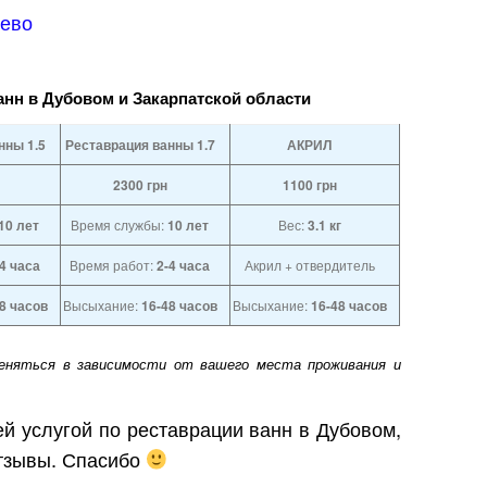
лево
анн в Дубовом и Закарпатской области
нны 1.5
Реставрация ванны 1.7
АКРИЛ
2300
грн
1100
грн
10 лет
Время службы:
10 лет
Вес:
3.1 кг
-4 часа
Время работ:
2-4 часа
Акрил + отвердитель
8 часов
Высыхание:
16-48 часов
Высыхание:
16-48 часов
еняться в зависимости от вашего места проживания и
й услугой по реставрации ванн в Дубовом,
отзывы. Спасибо