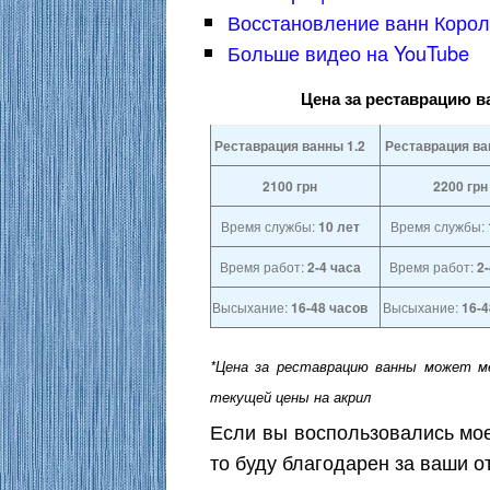
Восстановление ванн Коро
Больше видео на YouTube
Цена за реставрацию в
Реставрация ванны 1.2
Реставрация ва
2100
грн
2200
грн
Время службы:
10 лет
Время службы:
Время работ:
2-4 часа
Время работ:
2
Высыхание:
16-48 часов
Высыхание:
16-4
*Цена за реставрацию ванны может м
текущей цены на акрил
Если вы воспользовались мое
то буду благодарен за ваши 