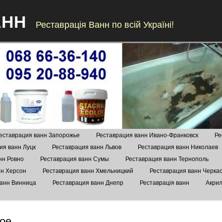
АНН
Реставрація Ванн по всій Україні!
Skip to content
еставрация ванн Запорожье
Реставрация ванн Ивано-Франковск
Ре
ия ванн Луцк
Реставрация ванн Львов
Реставрация ванн Николаев
нн Ровно
Реставрация ванн Сумы
Реставрация ванн Тернополь
нн Херсон
Реставрация ванн Хмельницкий
Реставрация ванн Черка
ванн Винница
Реставрация ванн Днепр
Реставрація ванн
Акрил
ое