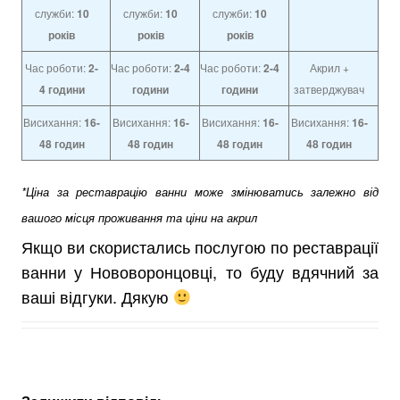
служби:
10
служби:
10
служби:
10
років
років
років
Час роботи:
2-
Час роботи:
2-4
Час роботи:
2-4
Акрил +
4
години
години
години
затверджувач
Висихання:
16-
Висихання:
16-
Висихання:
16-
Висихання:
16-
48 годин
48 годин
48 годин
48 годин
*Ціна за реставрацію ванни може змінюватись залежно від
вашого місця проживання та ціни на акрил
Якщо ви скористались послугою по реставрації
ванни у Нововоронцовці, то буду вдячний за
ваші відгуки. Дякую