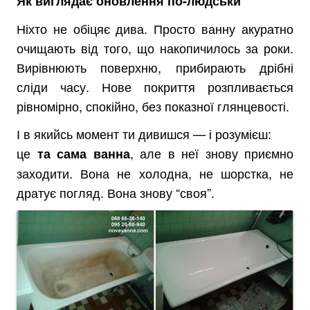
Як виглядає оновлення по-людськи
Ніхто не обіцяє дива. Просто ванну акуратно
очищають від того, що накопичилось за роки.
Вирівнюють поверхню, прибирають дрібні
сліди часу. Нове покриття розпливається
рівномірно, спокійно, без показної глянцевості.
І в якийсь момент ти дивишся — і розумієш:
це
, але в неї знову приємно
та сама ванна
заходити. Вона не холодна, не шорстка, не
дратує погляд. Вона знову “своя”.