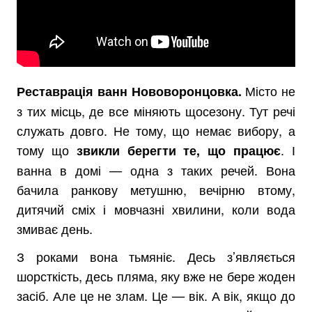
Місто не
Реставрація ванн Нововоронцовка.
з тих місць, де все міняють щосезону. Тут речі
служать довго. Не тому, що немає вибору, а
тому що
. І
звикли берегти те, що працює
ванна в домі — одна з таких речей. Вона
бачила ранкову метушню, вечірню втому,
дитячий сміх і мовчазні хвилини, коли вода
змиває день.
З роками вона тьмяніє. Десь з’являється
шорсткість, десь пляма, яку вже не бере жоден
засіб. Але це не злам. Це — вік. А вік, якщо до