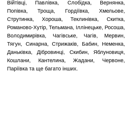
Війтівці, Павлівка, Слобідка, Вернянка,
Попівка, Троща, Гордіївка, Хмельове,
Струтинка, Хороша, Теклинівка, Скитка,
Романово-Хутір, Тельмана, Іллінецьке, Росоша,
Володимирівка, Чагівське, Чагів, Мервин,
Тягун, Синарна, Стрижаків, Бабин, Неменка,
Даньківка, Дібровинці, Скибин, Яблуновиця,
Кошлани, Кантелина, Жадани, Червоне,
Паріївка та ще багато інших.