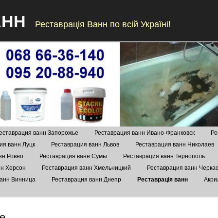
АНН
Реставрація Ванн по всій Україні!
Skip to content
еставрация ванн Запорожье
Реставрация ванн Ивано-Франковск
Ре
ия ванн Луцк
Реставрация ванн Львов
Реставрация ванн Николаев
нн Ровно
Реставрация ванн Сумы
Реставрация ванн Тернополь
нн Херсон
Реставрация ванн Хмельницкий
Реставрация ванн Черка
ванн Винница
Реставрация ванн Днепр
Реставрація ванн
Акри
е