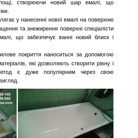
площі, створюючи новий шар емалі, що
іки.
олягає у нанесенні нової емалі на поверхню
ищення та знежирення поверхні спеціалісти
малі, що забезпечує ванні новий блиск і
рилове покриття наноситься за допомогою
матеріалів, які дозволяють створити рівну і
метод є дуже популярним через свою
 вигляд.