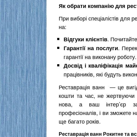
Як обрати компанію для рес
При виборі спеціалістів для р
на:
. Почитайте
Відгуки клієнтів
. Пере
Гарантії на послуги
гарантії на виконану роботу.
Досвід і кваліфікація май
працівників, які будуть вик
Реставрація ванн — це вигід
кошти та час, не жертвуючи 
нова, а ваш інтер’єр за
професіоналів, і ви зможете
ще багато років.
Реставрація ванн Рокитне та вс