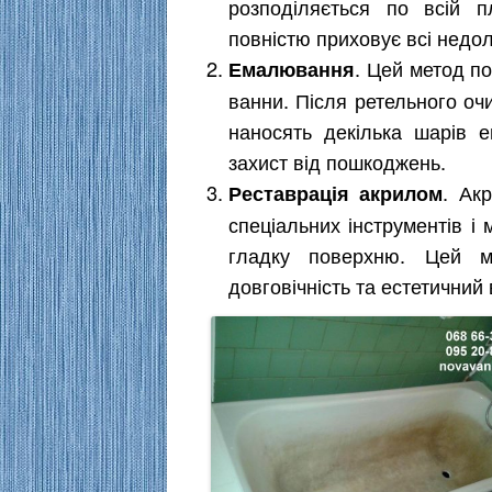
розподіляється по всій 
повністю приховує всі недол
. Цей метод п
Емалювання
ванни. Після ретельного оч
наносять декілька шарів е
захист від пошкоджень.
. Ак
Реставрація акрилом
спеціальних інструментів і 
гладку поверхню. Цей 
довговічність та естетичний