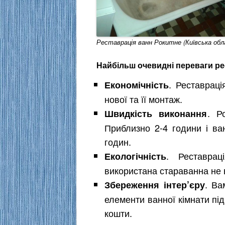
Реставрація ванн Рокитне (Київська об
Найбільш очевидні переваги ре
. Реставраці
Економічність
нової та її монтаж.
. Р
Швидкість виконання
Приблизно 2-4 години і ва
годин.
. Реставраці
Екологічність
використана стараванна не 
. Ва
Збереження інтер’єру
елементи ванної кімнати під
кошти.