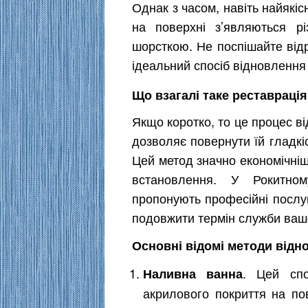
Однак з часом, навіть найякіс
на поверхні з’являються р
шорсткою. Не поспішайте від
ідеальний спосіб відновлення 
Що взагалі таке реставраці
Якщо коротко, то це процес в
дозволяє повернути їй гладкіс
Цей метод значно економічніши
встановлення. У Рокитном
пропонують професійні послу
подовжити термін служби вашо
Основні відомі методи відн
. Цей спо
Наливна ванна
акрилового покриття на по