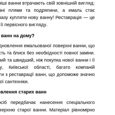
ніші ванни втрачають свій зовнішній вигляд:
ізні плями та подряпини, а емаль стає
разу купляти нову ванну! Реставрація — це
її первісного вигляду.
я ванн на дому?
ідновлення емальованої поверхні ванни, що
ть та блиск без необхідності повної заміни.
й та швидший, ніж покупка нової ванни і її
у, Київської області, багато компаній
ги з реставрації ванн, що допоможе значно
ї сантехніки.
овлення старих ванн
сіб передбачає нанесення спеціального
верхню старої ванни. Матеріал рівномірно