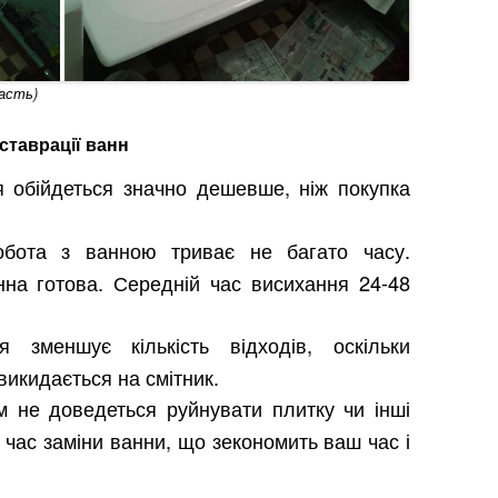
ласть)
ставрації ванн
я обійдеться значно дешевше, ніж покупка
обота з ванною триває не багато часу.
нна готова. Середній час висихання 24-48
я зменшує кількість відходів, оскільки
викидається на смітник.
м не доведеться руйнувати плитку чи інші
 час заміни ванни, що зекономить ваш час і