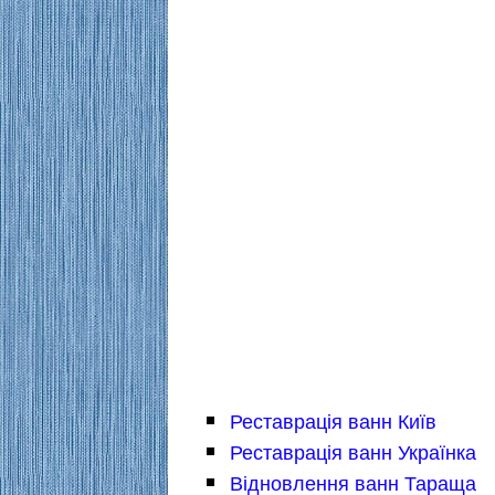
Реставрація ванн Київ
Реставрація ванн Українка
Відновлення ванн Тараща