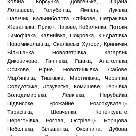
Коліна. Корсунка, Довгеньке, Піщана,
Лоташеве, Голубенка, Ямпіль, Луківка,
Пальчик, Кальниболота, Стійкове, Петраківка,
Жеванівка, Приют, Низове, Кобилянка, Потоки,
Тимофіївка, Калинівка, Покровка, Кіндратівка,
Новомиколаївка, Скалівські Хутори, Кринички,
Вільшанка, Новопетрівка, Кагарлик,
Диковичеве, Ганнівка, Гаївка, Анатолівка,
Осикове, Вірне, Новотишківка, Сабове,
Мар’янівка, Тишківка, Мартинівка, Червінка,
Солдатське, Лозуватка, Комишеве, Тернівка,
Володимирівка, Левківка, Нерубайка,
Підвисоке, Урожайне, Розсохуватець,
Тарасівка, Шевченка, Копенкувате,
Перегонівка, Рогова, Острівець, Борщова,
Небелівка, Вільшанка, Оксанина, Дубова,