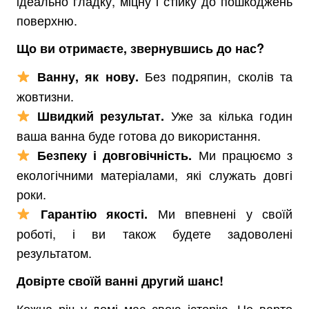
ідеально гладку, міцну і стійку до пошкоджень
поверхню.
Що ви отримаєте, звернувшись до нас?
Без подряпин, сколів та
Ванну, як нову.
жовтизни.
Уже за кілька годин
Швидкий результат.
ваша ванна буде готова до використання.
Ми працюємо з
Безпеку і довговічність.
екологічними матеріалами, які служать довгі
роки.
Ми впевнені у своїй
Гарантію якості.
роботі, і ви також будете задоволені
результатом.
Довірте своїй ванні другий шанс!
Кожна річ у домі має свою історію. Не варто