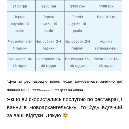
2100
грн
2200
грн
2300
грн
1100
грн
Термін
Термін
Термін
Вага:
3.1 кг
служби:
10
служби:
10
служби:
10
років
років
років
Час роботи:
2-
Час роботи:
2-4
Час роботи:
2-4
Акрил +
4
години
години
години
затверджувач
Висихання:
16-
Висихання:
16-
Висихання:
16-
Висихання:
16-
48 годин
48 годин
48 годин
48 годин
*Ціна за реставрацію ванни може змінюватись залежно від
вашого місця проживання та ціни на акрил
Якщо ви скористались послугою по реставрації
ванни в Новоархангельську, то буду вдячний
за ваші відгуки. Дякую