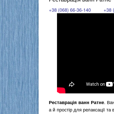
+38 (068) 66-36-140
+38 
. Ва
Реставрація ванн Ратне
а й простір для релаксації та