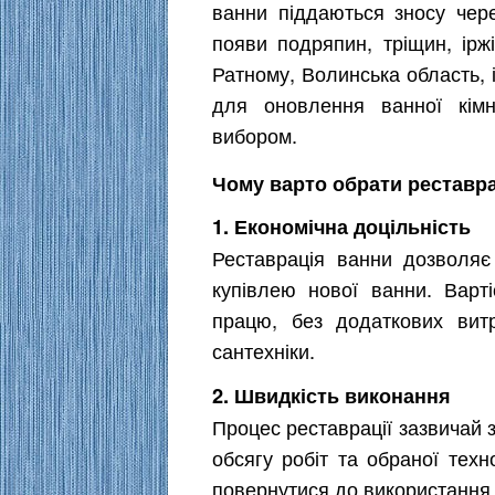
ванни піддаються зносу чер
появи подряпин, тріщин, ірж
Ратному, Волинська область, 
для оновлення ванної кімн
вибором.
Чому варто обрати реставр
1. Економічна доцільність
Реставрація ванни дозволяє
купівлею нової ванни. Варт
працю, без додаткових вит
сантехніки.
2. Швидкість виконання
Процес реставрації зазвичай з
обсягу робіт та обраної тех
повернутися до використання 