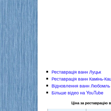
Реставрація ванн Луцьк
Реставрація ванн Камінь-Ка
Відновлення ванн Любомль
Більше відео на YouTube
Ціна за реставрацію 