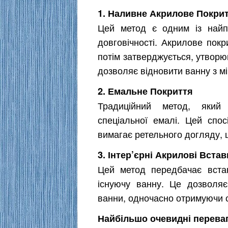
1. Наливне Акрилове Покри
Цей метод є одним із найпо
довговічності. Акрилове покр
потім затверджується, утворю
дозволяє відновити ванну з мі
2. Емальне Покриття
Традиційний метод, який
спеціальної емалі. Цей спос
вимагає ретельного догляду, 
3. Інтер’єрні Акрилові Встав
Цей метод передбачає вста
існуючу ванну. Це дозволяє
ванни, одночасно отримуючи с
Найбільшо очевидні перева