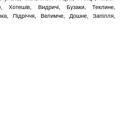
е, Хотешів, Видричі, Бузаки, Теклине,
вка, Підріччя, Велимче, Дошне, Запілля,