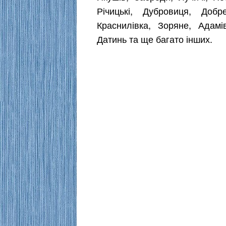
Річицькі, Дубровиця, Добр
Краснилівка, Зоряне, Адамі
Датинь та ще багато інших.