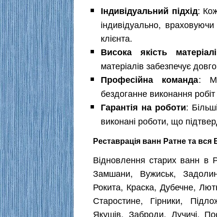
: Ко
Індивідуальний підхід
індивідуально, враховуючи
клієнта.
Висока якість матеріалі
матеріалів забезпечує довгов
: М
Професійна команда
бездоганне виконання робіт 
: Більш
Гарантія на роботи
виконані роботи, що підтвер
Реставрація ванн Ратне та вся
Відновлення старих ванн в Р
Замшани, Вужиськ, Задоли
Рокита, Краска, Дубечне, Лютк
Старостине, Гірники, Підл
Якушів, Заброди, Лучичі, Пос