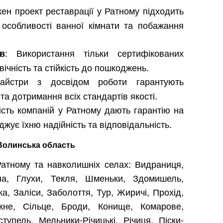
жен проект реставрації у Ратному підходить
 особливості ванної кімнати та побажання
: Використання тільки сертифікованих
в
ічність та стійкість до пошкоджень.
айстри з досвідом роботи гарантують
та дотримання всіх стандартів якості.
ість компаній у Ратному дають гарантію на
джує їхню надійність та відповідальність.
 Волинська область
атному та навколишніх селах: Видраниця,
на, Глухи, Текля, Шменьки, Здомишель,
а, Заліси, Заболоття, Тур, Жиричі, Прохід,
ожне, Сільце, Броди, Конище, Комарове,
тупель, Мельники-Річицькі, Річиця, Піски-