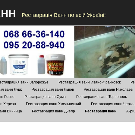
АНН
Реставрація Ванн по всій Україні!
Skip to content
еставрация ванн Запорожье
Реставрация ванн Ивано-Франковск
Ре
ия ванн Луцк
Реставрация ванн Львов
Реставрация ванн Николаев
нн Ровно
Реставрация ванн Сумы
Реставрация ванн Тернополь
нн Херсон
Реставрация ванн Хмельницкий
Реставрация ванн Черка
ванн Винница
Реставрация ванн Днепр
Реставрація ванн
Акри