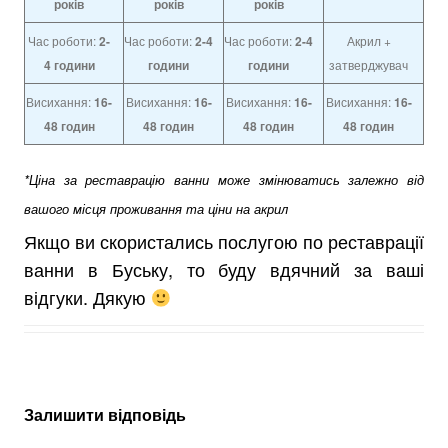
років
років
років
Час роботи:
2-
Час роботи:
2-4
Час роботи:
2-4
Акрил +
4
години
години
години
затверджувач
Висихання:
16-
Висихання:
16-
Висихання:
16-
Висихання:
16-
48 годин
48 годин
48 годин
48 годин
*Ціна за реставрацію ванни може змінюватись залежно від
вашого місця проживання та ціни на акрил
Якщо ви скористались послугою по реставрації
ванни в Буську, то буду вдячний за ваші
відгуки. Дякую
Залишити відповідь