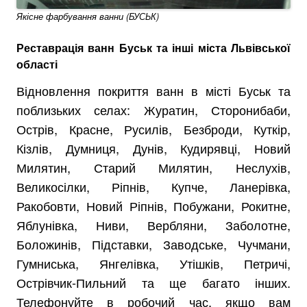
Якісне фарбування ванни (БУСЬК)
Реставрація ванн Буськ та інші міста Львівської
області
Відновлення покриття ванн в місті Буськ та
поблизьких селах: Журатин, Сторонибаби,
Острів, Красне, Русилів, Безброди, Куткір,
Кізлів, Думниця, Дунів, Кудирявці, Новий
Милятин, Старий Милятин, Неслухів,
Великосілки, Ріпнів, Купче, Ланерівка,
Ракобовти, Новий Ріпнів, Побужани, Рокитне,
Яблунівка, Ниви, Вербляни, Заболотне,
Боложинів, Підставки, Заводське, Чучмани,
Гумниська, Янгелівка, Утішків, Петричі,
Острівчик-Пильний та ще багато інших.
Телефонуйте в робочий час, якщо вам