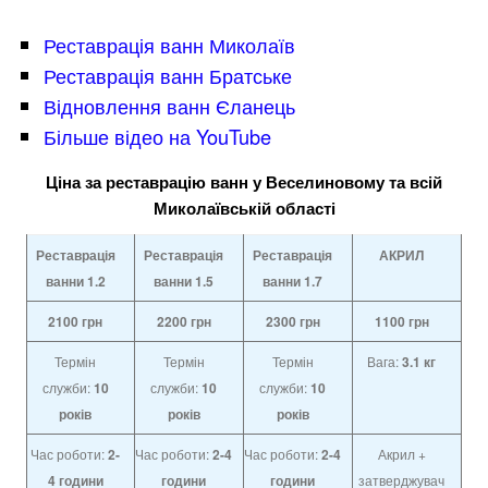
Реставрація ванн Миколаїв
Реставрація ванн Братське
Відновлення ванн Єланець
Більше відео на YouTube
Ціна за реставрацію ванн у Веселиновому та всій
Миколаївській області
Реставрація
Реставрація
Реставрація
АКРИЛ
ванни 1.2
ванни
1.5
ванни
1.7
2100
грн
2200
грн
2300
грн
1100
грн
Термін
Термін
Термін
Вага:
3.1 кг
служби:
10
служби:
10
служби:
10
років
років
років
Час роботи:
2-
Час роботи:
2-4
Час роботи:
2-4
Акрил +
4
години
години
години
затверджувач