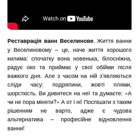
. Життя ванни
Реставрація ванн Веселинове
у Веселиновому – це, наче життя хорошого
килима: спочатку вона новенька, білосніжна,
радує око та приймає у свої обійми після
важкого дня. Але з часом на ній з’являються
сліди часу: подряпини, жовті плями,
шорсткість. Ви дивитеся на неї та думаєте: «А
чи не пора міняти?» А от і ні! Поспішати з таким
рішенням не варто, адже є чудова
альтернатива – професійне відновлення
ванни!