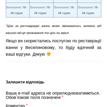
Висихання:
16-
Висихання:
16-
Висихання:
16-
Висихання:
16-
48 годин
48 годин
48 годин
48 годин
*Ціна за реставрацію ванни може змінюватись залежно від
вашого місця проживання та ціни на акрил
Якщо ви скористались послугою по реставрації
ванни у Веселиновому, то буду вдячний за
ваші відгуки. Дякую
Залишити відповідь
Ваша e-mail адреса не оприлюднюватиметься.
Обов’язкові поля позначені
*
Коментар
*