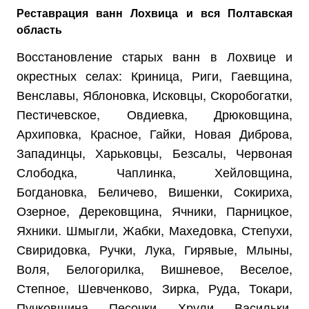
Реставрация ванн Лохвица и вся Полтавская
область
Восстановление старых ванн в Лохвице и
окрестных селах: Криница, Риги, Гаевщина,
Венславы, Яблоновка, Исковцы, Скоробогатки,
Пестичевское, Овдиевка, Дрюковщина,
Архиповка, Красное, Гайки, Новая Диброва,
Западинцы, Харьковцы, Безсалы, Червоная
Слободка, Чаплинка, Хейловщина,
Богдановка, Беличево, Вишенки, Сокириха,
Озерное, Дерековщина, Ячники, Парницкое,
Яхники. Шмыгли, Жабки, Махедовка, Степухи,
Свиридовка, Ручки, Лука, Гирявые, Млыны,
Воля, Белогорилка, Вишневое, Веселое,
Степное, Шевченково, Зирка, Руда, Токари,
Пучковщина, Песочки, Хрули, Васильки,