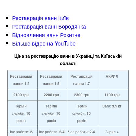
Реставрація ванн Київ
Реставрація ванн Бородянка
Відновлення ванн Рокитне
Більше відео на YouTube
Ціна за реставрацію ванн в Українці та Київській
області
Реставрація
Реставрація
Реставрація
АКРИЛ
ванни 1.2
ванни
1.5
ванни
1.7
2100
грн
2200
грн
2300
грн
1100
грн
Термін
Термін
Термін
Вага:
3.1 кг
служби:
10
служби:
10
служби:
10
років
років
років
Час роботи:
2-
Час роботи:
2-4
Час роботи:
2-4
Акрил +