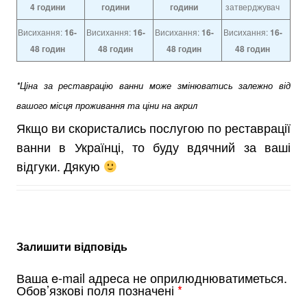
4
години
години
години
затверджувач
Висихання:
16-
Висихання:
16-
Висихання:
16-
Висихання:
16-
48 годин
48 годин
48 годин
48 годин
*Ціна за реставрацію ванни може змінюватись залежно від
вашого місця проживання та ціни на акрил
Якщо ви скористались послугою по реставрації
ванни в Українці, то буду вдячний за ваші
відгуки. Дякую
Залишити відповідь
Ваша e-mail адреса не оприлюднюватиметься.
Обов’язкові поля позначені
*