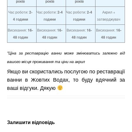
років
років
років
Час роботи:
2-
Час роботи:
2-4
Час роботи:
2-4
Акрил +
4
години
години
години
затверджувач
Висихання:
16-
Висихання:
16-
Висихання:
16-
Висихання:
16-
48 годин
48 годин
48 годин
48 годин
*Ціна за реставрацію ванни може змінюватись залежно від
вашого місця проживання та ціни на акрил
Якщо ви скористались послугою по реставрації
ванни в Жовтих Водах, то буду вдячний за
ваші відгуки. Дякую
Залишити відповідь