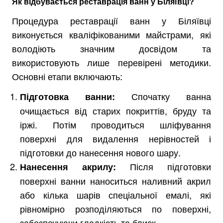
Як відбувається реставрація ванн у Біляївці?
Процедура реставрації ванн у Біляївці
виконується кваліфікованими майстрами, які
володіють значним досвідом та
використовують лише перевірені методики.
Основні етапи включають:
Спочатку ванна
Підготовка ванни:
очищається від старих покриттів, бруду та
іржі. Потім проводиться шліфування
поверхні для видалення нерівностей і
підготовки до нанесення нового шару.
Після підготовки
Нанесення
акрилу
:
поверхні ванни наноситься наливний акрил
або кілька шарів спеціальної емалі, які
рівномірно розподіляються по поверхні,
забезпечуючи гладкість та блиск.