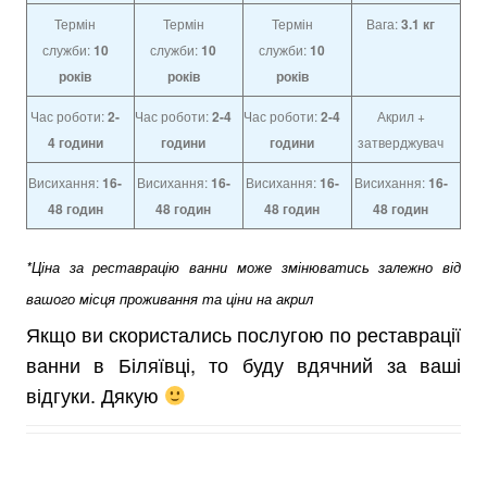
Термін
Термін
Термін
Вага:
3.1 кг
служби:
10
служби:
10
служби:
10
років
років
років
Час роботи:
2-
Час роботи:
2-4
Час роботи:
2-4
Акрил +
4
години
години
години
затверджувач
Висихання:
16-
Висихання:
16-
Висихання:
16-
Висихання:
16-
48 годин
48 годин
48 годин
48 годин
*Ціна за реставрацію ванни може змінюватись залежно від
вашого місця проживання та ціни на акрил
Якщо ви скористались послугою по реставрації
ванни в Біляївці, то буду вдячний за ваші
відгуки. Дякую