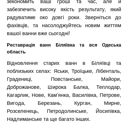
зекономить ваші гроші та час, але й
забезпечить високу якість результату, який
радуватиме око довгі роки. Зверніться до
фахівців, та насолоджуйтесь новим життям
вашої ванни вже сьогодні!
Реставрація ванн Біляївка та вся Одеська
область
Відновлення старих ванн в Біляївці та
поблизьких селах: Яськи, Троїцьке, Лібенталь,
Градениці, Повстанське, Майори,
Доброжанове, Широка Балка, Теплодар,
Кагарлик, Нове, Кам’янка, Василівка, Петрове,
Вигода, Березань, Курган, Мирне,
Розселенець, Петродолинське, Йосипівка,
Надлиманське та ще багато інших.