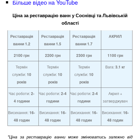
Більше відео на YouTube
Ціна за реставрацію ванн у Соснівці та Львівській
області
Реставрація
Реставрація
Реставрація
АКРИЛ
ванни 1.2
ванни
1.5
ванни
1.7
2100
грн
2200
грн
2300
грн
1100
грн
Термін
Термін
Термін
Вага:
3.1 кг
служби:
10
служби:
10
служби:
10
років
років
років
Час роботи:
2-
Час роботи:
2-4
Час роботи:
2-4
Акрил +
4
години
години
години
затверджувач
Висихання:
16-
Висихання:
16-
Висихання:
16-
Висихання:
16-
48 годин
48 годин
48 годин
48 годин
*Ціна за реставрацію ванни може змінюватись залежно від