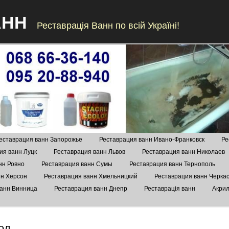
АНН
Реставрація Ванн по всій Україні!
Skip to content
еставрация ванн Запорожье
Реставрация ванн Ивано-Франковск
Ре
ия ванн Луцк
Реставрация ванн Львов
Реставрация ванн Николаев
нн Ровно
Реставрация ванн Сумы
Реставрация ванн Тернополь
нн Херсон
Реставрация ванн Хмельницкий
Реставрация ванн Черка
ванн Винница
Реставрация ванн Днепр
Реставрація ванн
Акрил
од