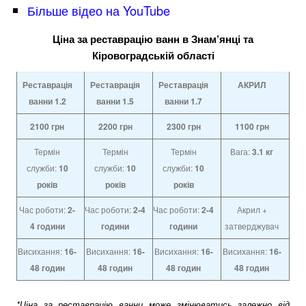
Більше відео на YouTube
Ціна за реставрацію ванн в Знам’янці та
Кіровоградській області
Реставрація
Реставрація
Реставрація
АКРИЛ
ванни 1.2
ванни
1.5
ванни
1.7
2100
грн
2200
грн
2300
грн
1100
грн
Термін
Термін
Термін
Вага:
3.1 кг
служби:
10
служби:
10
служби:
10
років
років
років
Час роботи:
2-
Час роботи:
2-4
Час роботи:
2-4
Акрил +
4
години
години
години
затверджувач
Висихання:
16-
Висихання:
16-
Висихання:
16-
Висихання:
16-
48 годин
48 годин
48 годин
48 годин
*Ціна за реставрацію ванни може змінюватись залежно від