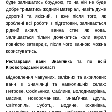
буде залишатись брудною, то на ній не буде
добре триматись жодний матеріал, навіть дуже
дорогий та якісний. І вже після того, як
зроблені всі роботи з підготовки, заливається
рідкий акрил, і ванна стає як нова.
Залишається тільки дочекатись коли акрил
повністю затвердіє, після чого ванною можна
користуватись.
Реставрація ванн Знам’янка та по всій
Кіровоградській області
Відновлення чавунних, залізних та акрилових
ванн в Знам’янці та навколишніх селах:
Петрове, Сокільники, Саблине, Володимирівка,
Васине, Новороманівка, Знам’янка Друга,
Світлопіль, Суботці, Водяне, Коханівка,
Богданівка, Мілова Балка, Цибулеве, Веселий