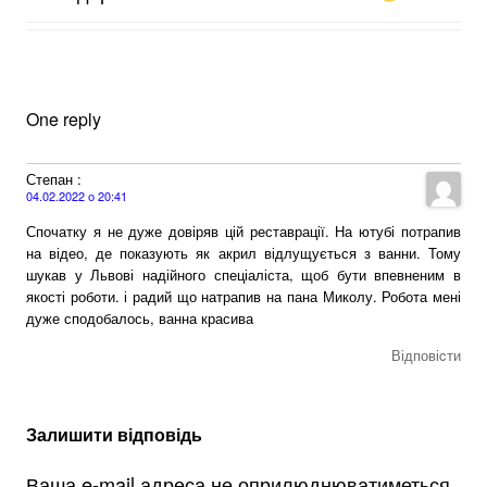
One reply
Степан
:
04.02.2022 о 20:41
Спочатку я не дуже довіряв цій реставрації. На ютубі потрапив
на відео, де показують як акрил відлущується з ванни. Тому
шукав у Львові надійного спеціаліста, щоб бути впевненим в
якості роботи. і радий що натрапив на пана Миколу. Робота мені
дуже сподобалось, ванна красива
Відповіcти
Залишити відповідь
Ваша e-mail адреса не оприлюднюватиметься.