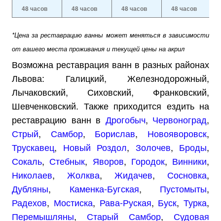
48 часов
48 часов
48 часов
48 часов
*Цена за реставрацию ванны может меняться в зависимости
от вашего места проживания и текущей цены на акрил
Возможна реставрация ванн в разных районах
Львова: Галицкий, Железнодорожный,
Лычаковский, Сиховский, Франковский,
Шевченковский. Также приходится ездить на
реставрацию ванн в
Дрогобыч
,
Червоноград
,
Стрый
,
Самбор
,
Борислав
,
Новояворовск
,
Трускавец
,
Новый Роздол
,
Золочев
,
Броды
,
Сокаль
,
Стебнык
,
Яворов
,
Городок
,
Винники
,
Николаев
,
Жолква
,
Жидачев
,
Сосновка
,
Дубляны
,
Каменка-Бугская
,
Пустомыты
,
Радехов
,
Мостиска
,
Рава-Руская
,
Буск
,
Турка
,
Перемышляны
,
Старый Самбор
,
Судовая