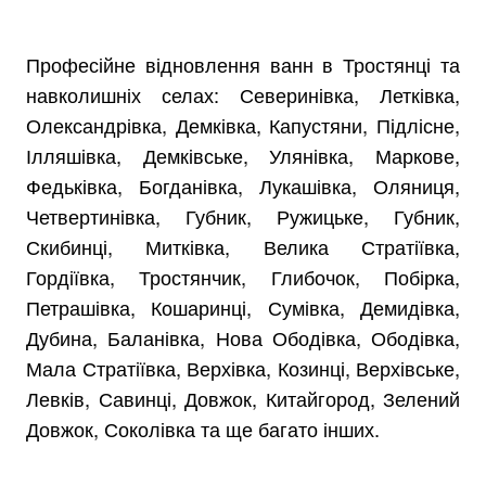
Професійне відновлення ванн в Тростянці та
навколишніх селах: Северинівка, Летківка,
Олександрівка, Демківка, Капустяни, Підлісне,
Ілляшівка, Демківське, Улянівка, Маркове,
Федьківка, Богданівка, Лукашівка, Оляниця,
Четвертинівка, Губник, Ружицьке, Губник,
Скибинці, Митківка, Велика Стратіївка,
Гордіївка, Тростянчик, Глибочок, Побірка,
Петрашівка, Кошаринці, Сумівка, Демидівка,
Дубина, Баланівка, Нова Ободівка, Ободівка,
Мала Стратіївка, Верхівка, Козинці, Верхівське,
Левків, Савинці, Довжок, Китайгород, Зелений
Довжок, Соколівка та ще багато інших.