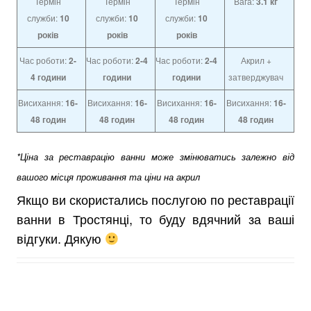
Термін
Термін
Термін
Вага:
3.1 кг
служби:
10
служби:
10
служби:
10
років
років
років
Час роботи:
2-
Час роботи:
2-4
Час роботи:
2-4
Акрил +
4
години
години
години
затверджувач
Висихання:
16-
Висихання:
16-
Висихання:
16-
Висихання:
16-
48 годин
48 годин
48 годин
48 годин
*Ціна за реставрацію ванни може змінюватись залежно від
вашого місця проживання та ціни на акрил
Якщо ви скористались послугою по реставрації
ванни в Тростянці, то буду вдячний за ваші
відгуки. Дякую