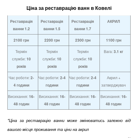
Ціна за реставрацію ванн в Ковелі
Реставрація
Реставрація
Реставрація
АКРИЛ
ванни 1.2
ванни
1.5
ванни
1.7
2100
грн
2200
грн
2300
грн
1100
грн
Термін
Термін
Термін
Вага:
3.1 кг
служби:
10
служби:
10
служби:
10
років
років
років
Час роботи:
2-
Час роботи:
2-4
Час роботи:
2-4
Акрил +
4
години
години
години
затверджувач
Висихання:
16-
Висихання:
16-
Висихання:
16-
Висихання:
16-
48 годин
48 годин
48 годин
48 годин
*Ціна за реставрацію ванни може змінюватись залежно від
вашого місця проживання та ціни на акрил