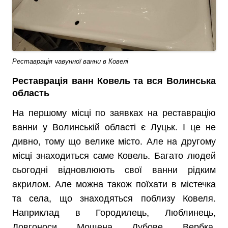
Реставрація чавунної ванни в Ковелі
Реставрація ванн Ковель та вся Волинська
область
На першому місці по заявках на реставрацію
ванни у Волинській області є Луцьк. І це не
дивно, тому що велике місто. Але на другому
місці знаходиться саме Ковель. Багато людей
сьогодні відновлюють свої ванни рідким
акрилом. Але можна також поїхати в містечка
та села, що знаходяться поблизу Ковеля.
Наприклад в Городилець, Люблинець,
Довгоноси, Мощена, Дубове, Вербка,