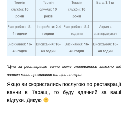
Термін
Термін
Термін
Вага:
3.1 кг
служби:
10
служби:
10
служби:
10
років
років
років
Час роботи:
2-
Час роботи:
2-4
Час роботи:
2-4
Акрил +
4
години
години
години
затверджувач
Висихання:
16-
Висихання:
16-
Висихання:
16-
Висихання:
16-
48 годин
48 годин
48 годин
48 годин
*Ціна за реставрацію ванни може змінюватись залежно від
вашого місця проживання та ціни на акрил
Якщо ви скористались послугою по реставрації
ванни в Таращі, то буду вдячний за ваші
відгуки. Дякую