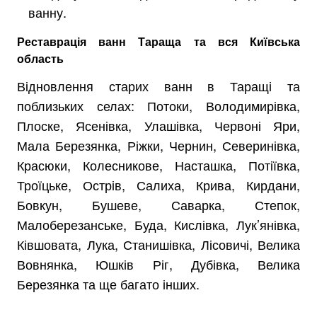
ванну.
Реставрація ванн Тараща та вся Київська
область
Відновлення старих ванн в Таращі та
поблизьких селах: Потоки, Володимирівка,
Плоске, Ясенівка, Улашівка, Червоні Яри,
Мала Березянка, Ріжки, Чернин, Северинівка,
Красюки, Колесникове, Насташка, Потіївка,
Троїцьке, Острів, Салиха, Крива, Кирдани,
Бовкун, Бушеве, Саварка, Степок,
Малоберезанське, Буда, Кислівка, Лук’янівка,
Ківшовата, Лука, Станишівка, Лісовичі, Велика
Вовнянка, Юшків Ріг, Дубівка, Велика
Березянка та ще багато інших.