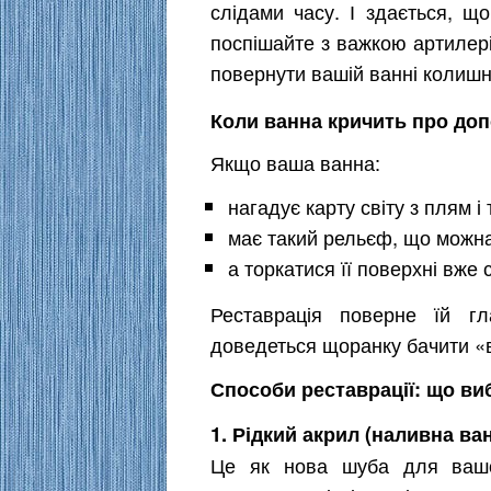
слідами часу. І здається, що
поспішайте з важкою артилер
повернути вашій ванні колишню
Коли ванна кричить про до
Якщо ваша ванна:
нагадує карту світу з плям і
має такий рельєф, що можна 
а торкатися її поверхні вже 
Реставрація поверне їй г
доведеться щоранку бачити «в
Способи реставрації: що ви
1. Рідкий акрил (наливна ва
Це як нова шуба для вашої