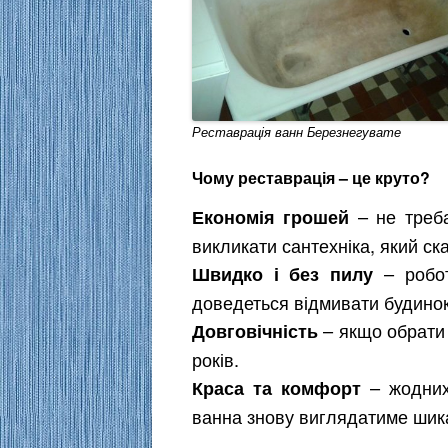
Реставрація ванн Березнегувате
Чому реставрація – це круто?
– не треба
Економія грошей
викликати сантехніка, який ск
– робот
Швидко і без пилу
доведеться відмивати будинок
– якщо обрати 
Довговічність
років.
– жодних
Краса та комфорт
ванна знову виглядатиме шик