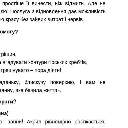
 простіше її винести, ніж відмити. Але не
ією! Послуга з відновлення дає можливість
 красу без зайвих витрат і нервів.
помогу?
 тріщин,
вгадувати контури гірських хребтів,
страшнувато – пора діяти!
ладеньку, блискучу поверхню, і вам не
анну, яка бачила життя».
брати?
нна)
 ванни! Акрил рівномірно розтікається,