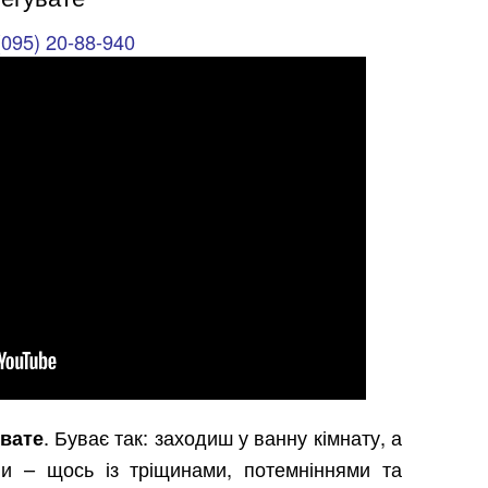
(095) 20-88-940
. Буває так: заходиш у ванну кімнату, а
увате
ни – щось із тріщинами, потемніннями та