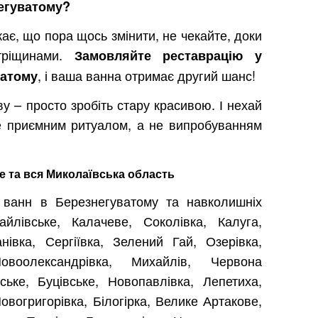
негуватому?
є, що пора щось змінити, не чекайте, доки
тріщинами.
Замовляйте реставрацію у
, і ваша ванна отримає другий шанс!
ватому
у – просто зробіть стару красивою. І нехай
е приємним ритуалом, а не випробуванням
е та вся Миколаївська область
 ванн в Березнегуватому та навколишніх
йлівське, Калачеве, Соколівка, Калуга,
івка, Сергіївка, Зелений Гай, Озерівка,
овоолександрівка, Михайлів, Червона
ьке, Буцівське, Новопавлівка, Лепетиха,
овогригорівка, Білогірка, Велике Артакове,