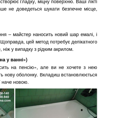
створює гладку, міцну поверхню. Ваші лікті
ьше не доведеться шукати безпечне місце,
ня – майстер наносить новий шар емалі, і
 Щоправда, цей метод потребує делікатного
 ніж у випадку з рідким акрилом.
а у ванні»)
ить на пенсію», але ви не хочете з нею
ть нову оболонку. Вкладиш встановлюється
ї наче новою.