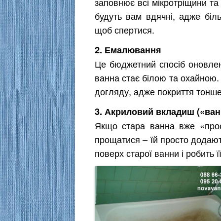
заповнює всі мікротріщини та 
будуть вам вдячні, адже біл
щоб спертися.
2. Емалювання
Це бюджетний спосіб оновлен
ванна стає білою та охайною.
догляду, адже покриття тонше,
3. Акриловий вкладиш («ванн
Якщо стара ванна вже «прос
прощатися – їй просто додаю
поверх старої ванни і робить ї