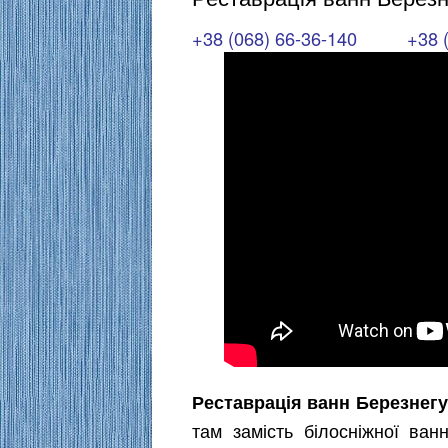
+38 (068) 66-36-140
+38 
Реставрація ванн Березнег
там замість білосніжної ван