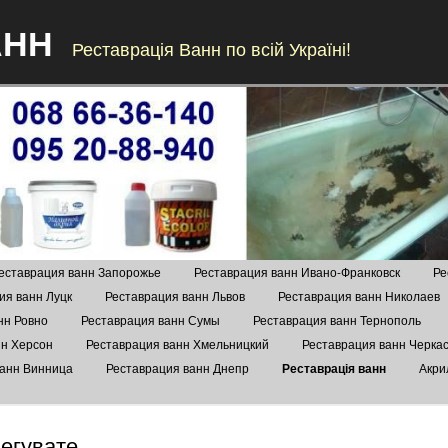
АНН
Реставрація Ванн по всій Україні!
Skip to content
еставрация ванн Запорожье
Реставрация ванн Ивано-Франковск
Ре
ия ванн Луцк
Реставрация ванн Львов
Реставрация ванн Николаев
нн Ровно
Реставрация ванн Сумы
Реставрация ванн Тернополь
нн Херсон
Реставрация ванн Хмельницкий
Реставрация ванн Черка
ванн Винница
Реставрация ванн Днепр
Реставрація ванн
Акри
негувате