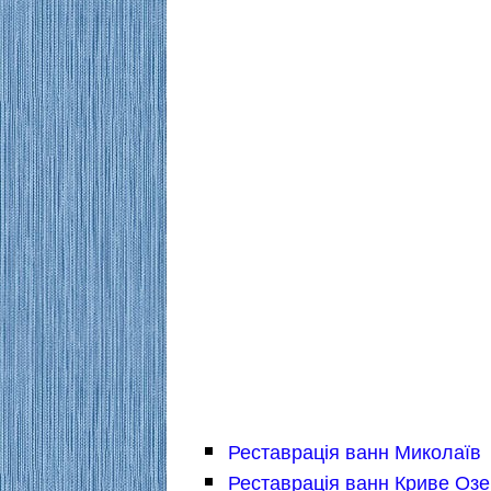
Реставрація ванн Миколаїв
Реставрація ванн Криве Оз