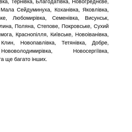
вка, Тернівка, Благодатівка, Новогреднєве,
Мала Сейдуминуха, Коханівка, Яковлівка,
ке, Любомирівка, Семенівка, Висунськ,
лина, Поляна, Степове, Покровське, Сухий
ога, Краснопілля, Київське, Новоіванівка,
Клин, Новопавлівка, Тетянівка, Добре,
ововолодимирівка, Новосергіївка,
та ще багато інших.