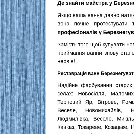
Де знайти майстра у Берез
Якщо ваша ванна давно натяка
вона почне протестувати 
професіоналів у Березнегу
Замість того щоб купувати нов
приймання ванни знову стан
нервів!
Реставрація ванн Березнегуват
Надійне фарбування старих
селах: Новосілля, Маломиха
Терновий Яр, Вітрове, Роман
Веселе, Новомихайлів, Н
Людмилівка, Веселе, Микільс
Кавказ, Токареве, Козацьке, Н