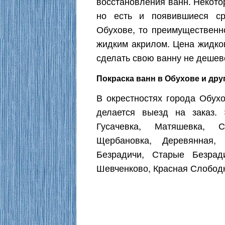
восстановления ванн. Некото
но есть и появившиеся ср
Обухове, то преимущественн
жидким акрилом. Цена жидког
сделать свою ванну не дешево
Покраска ванн в Обухове и дру
В окрестностях города Обухо
делается выезд на заказ. 
Гусачевка, Матяшевка, С
Щербановка, Деревянная,
Безрадичи, Старые Безрад
Шевченково, Красная Слободк