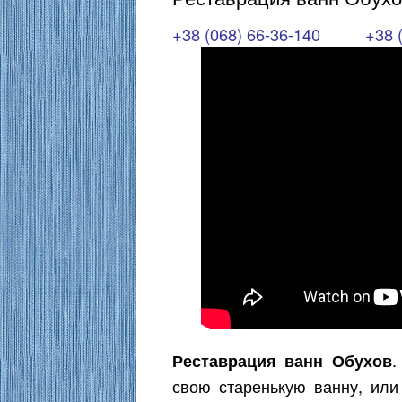
+38 (068) 66-36-140
+38 
.
Реставрация ванн Обухов
свою старенькую ванну, ил