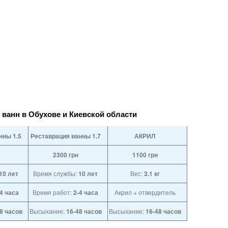
 ванн в Обухове и Киевской области
нны 1.5
Реставрация ванны 1.7
АКРИЛ
2300
грн
1100
грн
10 лет
Время службы:
10 лет
Вес:
3.1 кг
-4 часа
Время работ:
2-4 часа
Акрил + отвердитель
8 часов
Высыхание:
16-48 часов
Высыхание:
16-48 часов