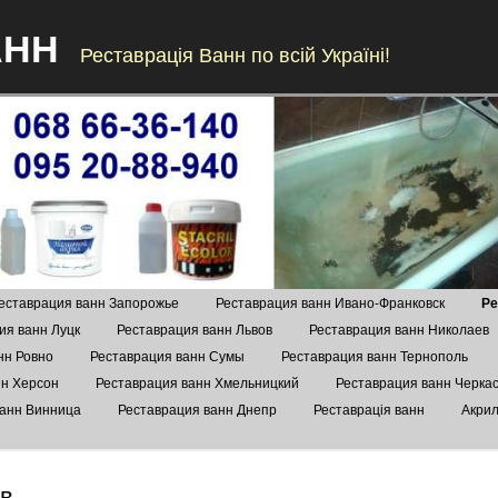
АНН
Реставрація Ванн по всій Україні!
Skip to content
еставрация ванн Запорожье
Реставрация ванн Ивано-Франковск
Ре
ия ванн Луцк
Реставрация ванн Львов
Реставрация ванн Николаев
нн Ровно
Реставрация ванн Сумы
Реставрация ванн Тернополь
нн Херсон
Реставрация ванн Хмельницкий
Реставрация ванн Черка
ванн Винница
Реставрация ванн Днепр
Реставрація ванн
Акрил
ов