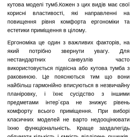
кутова моделі тумб.Кожен з цих видів має свої
корисні властивості, які направленні на
повищення рівня комфорта ергономіки та
естетики приміщення в цілому.
Ергономіка це один з важливих факторів, на
який потрібно звернути увагу. Для
нестандартних санвузлів часто
використовується підвісна або кутова тумба з
раковиною. Це пояснються тим що вони
найбільш гармонійно вписуються в незвичайну
планіровку, і їхнє сусідство з іншими
предметами інтер`єра не знижує рівень
комфорту всього приміщення. При виборі
класичних моделей не варто недооцінювати
їхню функціональність. Краще заздалегідь
обдумати кількість і ємкість відділень ящичків,